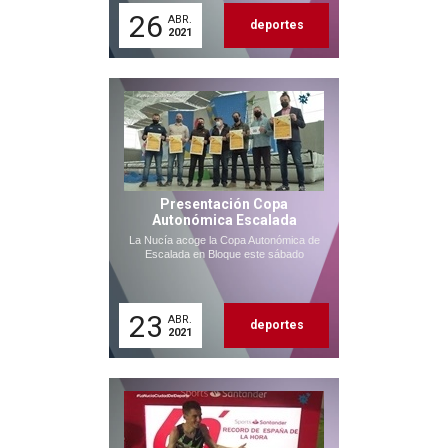
26
ABR.
deportes
2021
Presentación Copa
Autonómica Escalada
La Nucía acoge la Copa Autonómica de
Escalada en Bloque este sábado
23
ABR.
deportes
2021