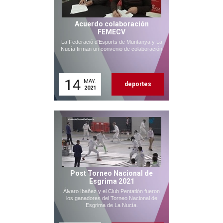
Acuerdo colaboración
FEMECV
La Federació d'Esports de Muntanya y La
Nucía firman un convenio de colaboración
14
MAY.
deportes
2021
Post Torneo Nacional de
Esgrima 2021
Álvaro Ibañez y el Club Pentatlón fueron
los ganadores del Torneo Nacional de
Esgrima de La Nucía.