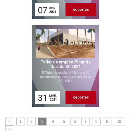
07
ABR.
deportes
2021
Taller de empleo Pinar de
Garaita XII 2021
El Taller de empleo XII forma a 30
desempleados con una inversión de
871.808 €
31
MAR.
deportes
2021
<
1
2
3
4
5
6
7
8
9
10
>