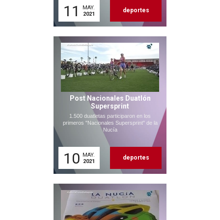
11
MAY.
deportes
2021
Post Nacionales Duatlón
Supersprint
1.500 duatletas participaron en los
primeros "Nacionales Supersprint" de la
Nucía
10
MAY.
deportes
2021