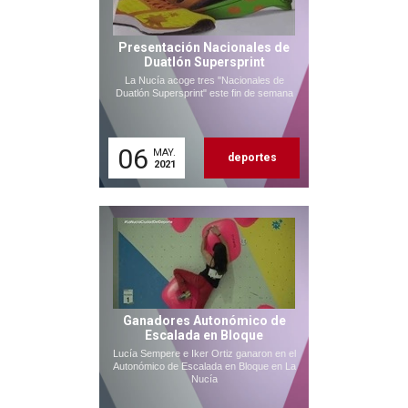
Presentación Nacionales de
Duatlón Supersprint
La Nucía acoge tres "Nacionales de
Duatlón Supersprint" este fin de semana
06
MAY.
deportes
2021
Ganadores Autonómico de
Escalada en Bloque
Lucía Sempere e Iker Ortiz ganaron en el
Autonómico de Escalada en Bloque en La
Nucía