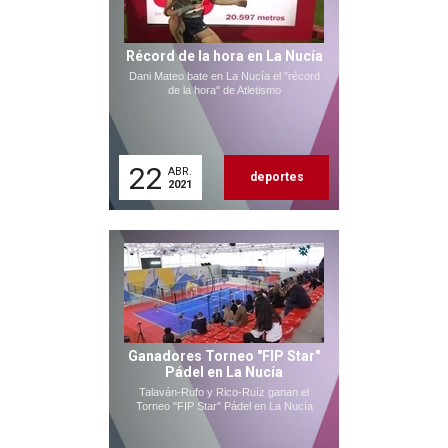
Récord de la hora en La Nucía
Dani Mateo bate en La Nucía el "récord
de la hora" de Atletismo
22
ABR.
deportes
2021
Ganadores Torneo "FIP Star"
Pádel en La Nucía
Talaván-Rufo y Rico-Ruíz ganan el
Torneo "FIP Star" Pádel en La Nucía