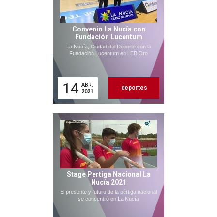
Convenio La Nucía con
Fundación Lucentum
La Nucía, Ciudad del Deporte con la
Fundación Lucentum en LEB Oro
14
ABR.
deportes
2021
Stage Pertiga Nacional La
Nucía 2021
El presente y futuro de la pértiga nacional
se concentró en La Nucía