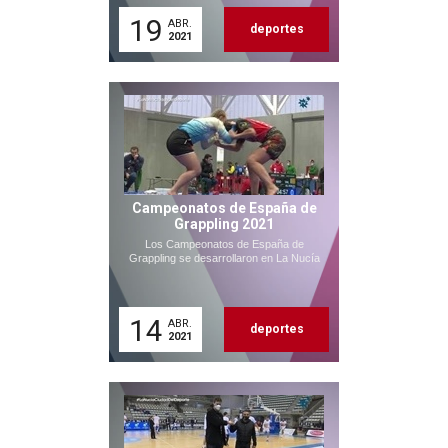
19
ABR.
deportes
2021
Campeonatos de España de
Grappling 2021
Los Campeonatos de España de
Grappling se desarrollaron en La Nucía
14
ABR.
deportes
2021