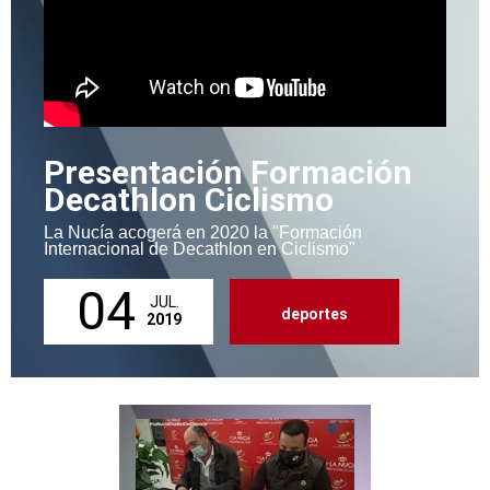
Presentación Formación
Decathlon Ciclismo
La Nucía acogerá en 2020 la "Formación
Internacional de Decathlon en Ciclismo"
04
JUL.
deportes
2019