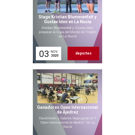
Stage Kristian Blummenfelt y
Gustav Iden en La Nucía
Kristian Blummenfelt y Gustav Iden
preparan la Copa del Mundo de Triatlón
en La Nucía
03
NOV.
deportes
2020
Ganadores Open Internacional
de Ajedrez
David Antón y Sabrina Vega ganan el "I
Open Internacional de Ajedrez" de La
Nucía