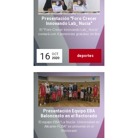
Presentación "Foro Crecer
Innovando Lab_ Nucia"
El "Foro Crecer Innovando Lab_ Nucia"
contará con 4 ponencias gratuitas on-line
16
OCT.
deportes
2020
Presentación Equipo EBA
Baloncesto en el Rectorado
El equipo EBA "La Nucía- Universidad de
Alicante-FLBA" se presenta en el
Rectorado