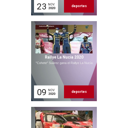
23
NOV.
deportes
2020
Rallye La Nucía 2020
"Cohete" Suárez gana el Rallye La Nucía
09
NOV.
deportes
2020