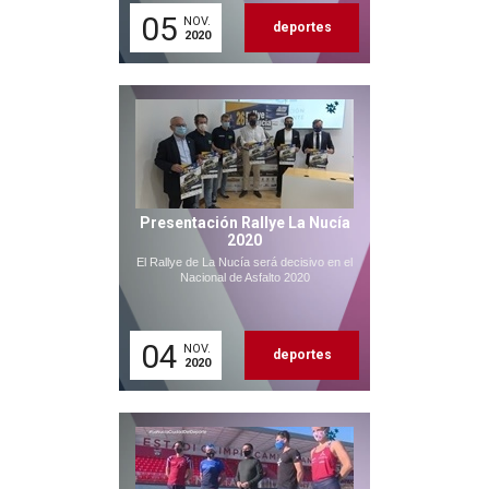
05
NOV.
deportes
2020
Presentación Rallye La Nucía
2020
El Rallye de La Nucía será decisivo en el
Nacional de Asfalto 2020
04
NOV.
deportes
2020