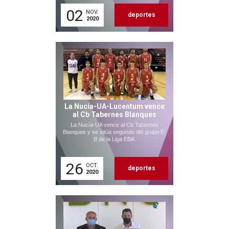
02
NOV.
deportes
2020
La Nucía-UA-Lucentum vence
al Cb Tabernes Blanques
La Nucía-UA vence al Cb Tabernes
Blanques y se sitúa segundo del grupo E-
B de la Liga EBA.
26
OCT.
deportes
2020