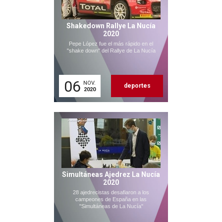
Shakedown Rallye La Nucía
2020
Pepe López fue el más rápido en el
"shake down" del Rallye de La Nucía
06
NOV.
deportes
2020
Simultáneas Ajedrez La Nucía
2020
28 ajedrecistas desafiaron a los
campeones de España en las
"Simultáneas de La Nucía"