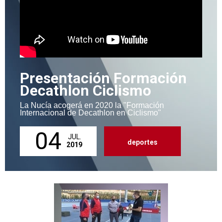
Presentación Formación
Decathlon Ciclismo
La Nucía acogerá en 2020 la "Formación
Internacional de Decathlon en Ciclismo"
04
JUL.
deportes
2019