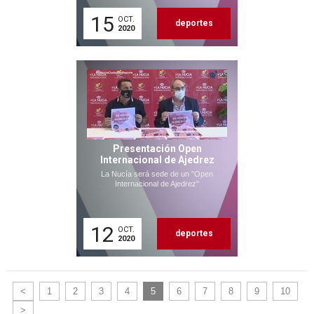
15
OCT.
deportes
2020
Presentación Open
Internacional de Ajedrez
La Nucía será sede de un "Open
Internacional de Ajedrez"
12
OCT.
deportes
2020
<
1
2
3
4
5
6
7
8
9
10
>