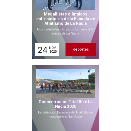
Medallistas olímpicos
entrenadores de la Escuela de
Atletismo de La Nucía
Dos medallistas olímpicos forman a l@s
atletas de La Nucía
24
NOV.
deportes
2020
Concentración Trial Bike La
Nucía 2020
La Selección Española de Trial Bike se
concentró en La Nucía