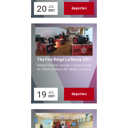
20
JUL.
deportes
2021
The Fire Reign La Nucía 2021
Reload Esports compite a nivel mundial
en "World of Warcraft" desde La Nucía
19
JUL.
deportes
2021