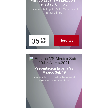
Partido España VS México en
el Estadi Olímpic
España sub-19 golea 5-1 a México en el
Estadi Olímpic
06
SEP.
deportes
2021
Presentación España VS
México Sub 19
España sub 19 se mide a México este
viernes en el Estadi Olímpic