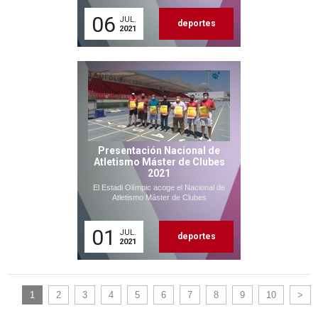
06
JUL.
deportes
2021
Presentación Nacional de
Atletismo Máster de Clubes
2021
El Estadi Olímpic acoge el Nacional de
Atletismo Máster de Clubes
01
JUL.
deportes
2021
1
2
3
4
5
6
7
8
9
10
>