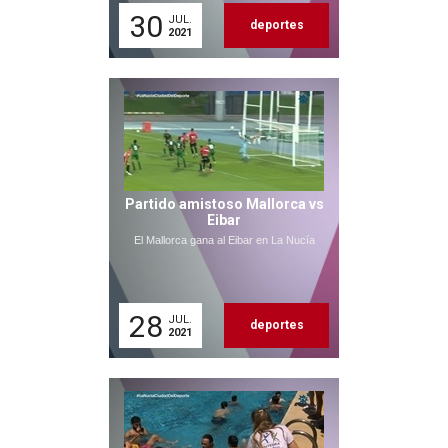
30
JUL.
deportes
2021
Partido amistoso Mallorca vs
Eibar
El Mallorca gana al Eibar en La Nucía
28
JUL.
deportes
2021