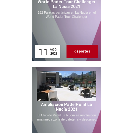
World Pader Tour Challenger
La Nucía 2021
152 Parejas participan en La Nucia en el
World Pader Tour Challenger
11
AGO.
deportes
2021
Ampliación PadelPoint La
Nucía 2021
El Club de Pádel La Nucía se amplía con
una nueva zona de cafetería y descanso