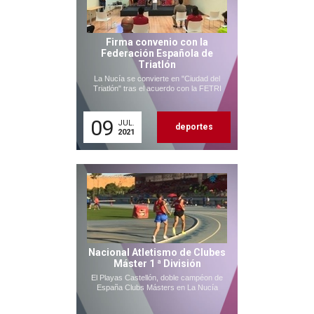
Firma convenio con la
Federación Española de
Triatlón
La Nucía se convierte en "Ciudad del
Triatlón" tras el acuerdo con la FETRI
09
JUL.
deportes
2021
Nacional Atletismo de Clubes
Máster 1 ª División
El Playas Castellón, doble campéon de
España Clubs Másters en La Nucía