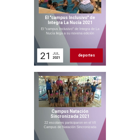
El "campus Inclusivo" de
Integra La Nucía 2021
El "campus Inclusivo" de Integra de La
Nucía llega a su novena edición
21
JUL.
deportes
2021
Campus Natación
Sincronizada 2021
22 escolares participaron en el VII
Campus de Natación Sincronizada