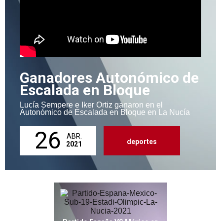
Ganadores Autonómico de
Escalada en Bloque
Lucía Sempere e Iker Ortiz ganaron en el
Autonómico de Escalada en Bloque en La Nucía
26
ABR.
deportes
2021