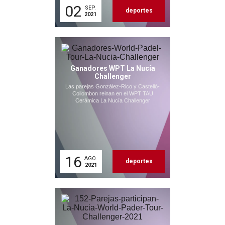
02
SEP.
deportes
2021
Ganadores WPT La Nucía
Challenger
Las parejas González-Rico y Castelló-
Collombon reinan en el WPT TAU
Cerámica La Nucía Challenger
16
AGO.
deportes
2021