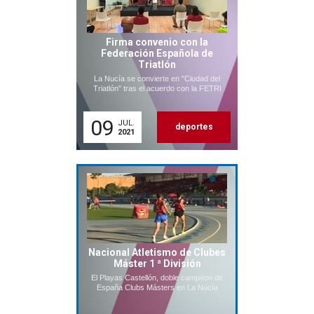
Firma convenio con la
Federación Española de
Triatlón
La Nucía se convierte en "Ciudad del
Triatlón" tras el acuerdo con la FETRI
09
JUL.
deportes
2021
Nacional Atletismo de Clubes
Máster 1 ª División
El Playas Castellón, doble campéon de
España Clubs Másters en La Nucía