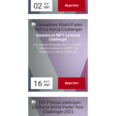
02
SEP.
deportes
2021
Ganadores WPT La Nucía
Challenger
Las parejas González-Rico y Castelló-
Collombon reinan en el WPT TAU
Cerámica La Nucía Challenger
16
AGO.
deportes
2021