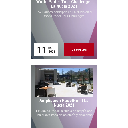
World Pader Tour Challenger
La Nucía 2021
152 Parejas participan en La Nucia en el
World Pader Tour Challenger
11
AGO.
deportes
2021
Ampliación PadelPoint La
Nucía 2021
El Club de Pádel La Nucía se amplía con
una nueva zona de cafetería y descanso