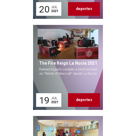
20
JUL.
deportes
2021
The Fire Reign La Nucía 2021
Reload Esports compite a nivel mundial
en "World of Warcraft" desde La Nucía
19
JUL.
deportes
2021