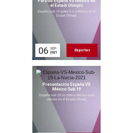
Partido España VS México en
el Estadi Olímpic
España sub-19 golea 5-1 a México en el
Estadi Olímpic
06
SEP.
deportes
2021
Presentación España VS
México Sub 19
España sub 19 se mide a México este
viernes en el Estadi Olímpic