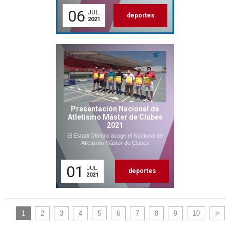
06
JUL.
deportes
2021
Presentación Nacional de
Atletismo Máster de Clubes
2021
El Estadi Olímpic acoge el Nacional de
Atletismo Máster de Clubes
01
JUL.
deportes
2021
1
2
3
4
5
6
7
8
9
10
>