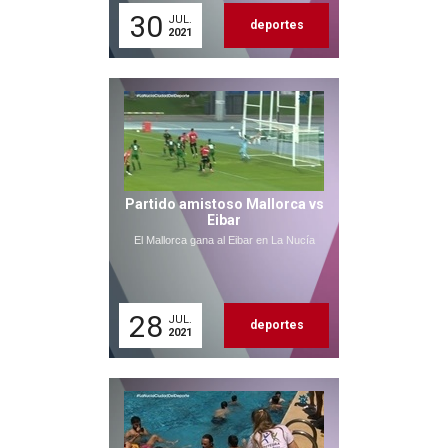
30
JUL.
deportes
2021
Partido amistoso Mallorca vs
Eibar
El Mallorca gana al Eibar en La Nucía
28
JUL.
deportes
2021