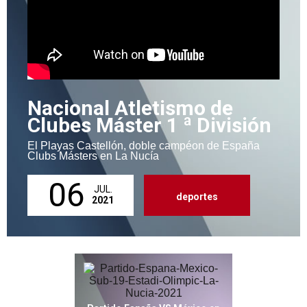
Nacional Atletismo de
Clubes Máster 1 ª División
El Playas Castellón, doble campéon de España
Clubs Másters en La Nucía
06
JUL.
deportes
2021