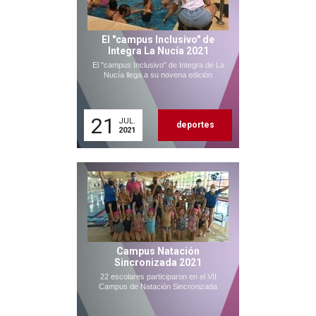
El "campus Inclusivo" de
Integra La Nucía 2021
El "campus Inclusivo" de Integra de La
Nucía llega a su novena edición
21
JUL.
deportes
2021
Campus Natación
Sincronizada 2021
22 escolares participaron en el VII
Campus de Natación Sincronizada