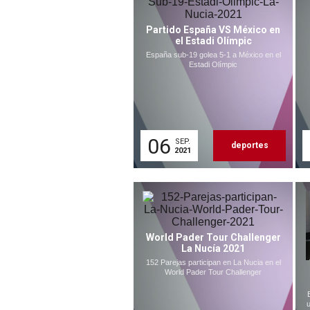
Partido España VS México en
el Estadi Olímpic
España sub-19 golea 5-1 a México en el
Estadi Olímpic
06
SEP.
deportes
2021
World Pader Tour Challenger
La Nucía 2021
152 Parejas participan en La Nucia en el
World Pader Tour Challenger
u