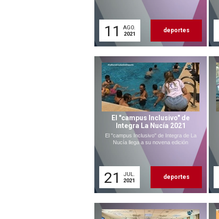
11
AGO.
deportes
2021
El "campus Inclusivo" de
Integra La Nucía 2021
El "campus Inclusivo" de Integra de La
Nucía llega a su novena edición
21
JUL.
deportes
2021