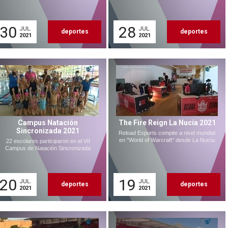
30
28
JUL.
JUL.
deportes
deportes
2021
2021
Campus Natación
The Fire Reign La Nucía 2021
Sincronizada 2021
Reload Esports compite a nivel mundial
en "World of Warcraft" desde La Nucía
22 escolares participaron en el VII
Campus de Natación Sincronizada
20
19
JUL.
JUL.
deportes
deportes
2021
2021