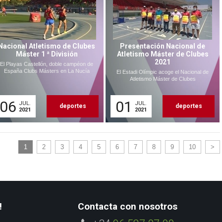
Nacional Atletismo de Clubes
Presentación Nacional de
Máster 1 ª División
Atletismo Máster de Clubes
2021
El Playas Castellón, doble campéon de
España Clubs Másters en La Nucía
El Estadi Olímpic acoge el Nacional de
Atletismo Máster de Clubes
06
01
JUL.
JUL.
deportes
deportes
2021
2021
1
2
3
4
5
6
7
8
9
10
>
!
Contacta con nosotros