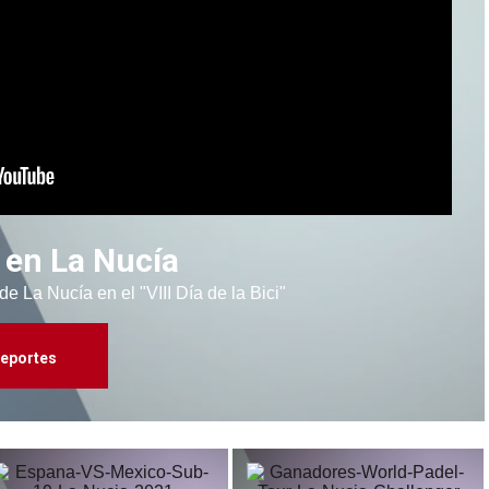
ci en La Nucía
 de La Nucía en el "VIII Día de la Bici"
eportes