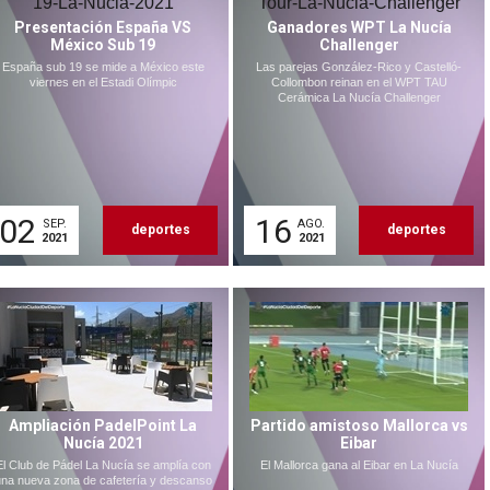
Presentación España VS
Ganadores WPT La Nucía
México Sub 19
Challenger
España sub 19 se mide a México este
Las parejas González-Rico y Castelló-
viernes en el Estadi Olímpic
Collombon reinan en el WPT TAU
Cerámica La Nucía Challenger
02
16
SEP.
AGO.
deportes
deportes
2021
2021
Ampliación PadelPoint La
Partido amistoso Mallorca vs
Nucía 2021
Eibar
El Club de Pádel La Nucía se amplía con
El Mallorca gana al Eibar en La Nucía
na nueva zona de cafetería y descanso