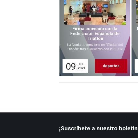
Firma convenio con la
Federación Española de
Triatlón
La Nucía se convierte en "Ciudad del
Triatlón" tras el acuerdo con la FETRI
09
JUL.
deportes
2021
¡Suscríbete a nuestro boletín