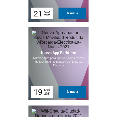
21
AGO.
la nucia
2021
Nueva App Parktime
Nueva "App" para aparcar en las plazas
de Movilidad Reducida y de Recarga
Eléctrica
19
AGO.
la nucia
2021