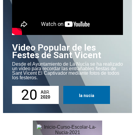
Video Popular de les
Festes de Sant Vicent
Desde el Ayuntamiento de La Nucía se ha realizado
un vídeo para recordar las entrañables fiestas de
Sant Vicent El Captivador mediante fotos de todos
los festeros.
20
ABR.
la nucia
2020