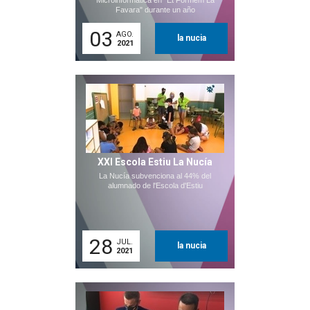
Microinformática en "Et Formem La
Favara" durante un año
03
AGO.
la nucia
2021
XXI Escola Estiu La Nucía
La Nucía subvenciona al 44% del
alumnado de l'Escola d'Estiu
28
JUL.
la nucia
2021