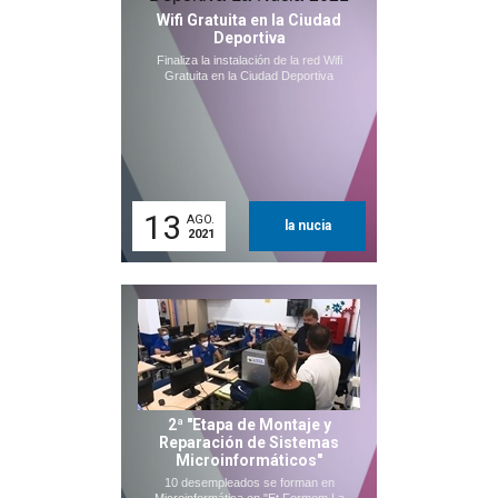
Wifi Gratuita en la Ciudad
Deportiva
Finaliza la instalación de la red Wifi
Gratuita en la Ciudad Deportiva
13
AGO.
la nucia
2021
2ª "Etapa de Montaje y
Reparación de Sistemas
Microinformáticos"
10 desempleados se forman en