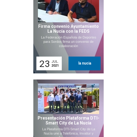
Firma convenio Ayuntamiento
La Nucía con la FEDS
La Federación Española de Deportes
para Sordos firma un convenio de
colaboración
23
JUL.
la nucia
2021
Presentación Plataforma DTI-
Smart City de La Nucía
La Plataforma DTI-Smart City de La
Nucía une a Telefónica, Invattur y