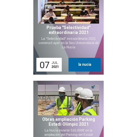
Prueba "Selectividad"
extraordinaria 2021
La "Selectividad" extraordinaria 2021
comenzó ayer en la Seu Universitària de
La Nucía
07
JUL.
la nucia
2021
Obras ampliación Parking
Estadi Olímpic 2021
La Nucía invierte 516.000€ en la
ampliación del Parking del Estadi