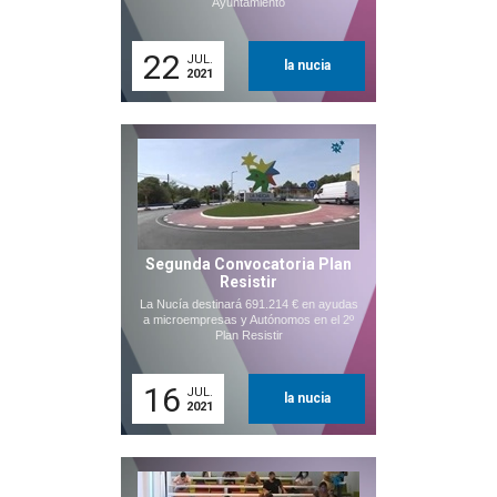
Ayuntamiento
22
JUL.
la nucia
2021
Segunda Convocatoria Plan
Resistir
La Nucía destinará 691.214 € en ayudas
a microempresas y Autónomos en el 2º
Plan Resistir
16
JUL.
la nucia
2021