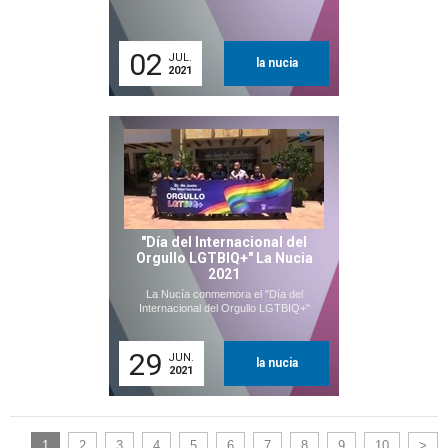
02
JUL.
la nucia
2021
"Día del Internacional del
Orgullo LGTBIQ+" La Nucia
2021
La Nucía conmemora el "Día del
Internacional del Orgullo LGTBIQ+"
29
JUN.
la nucia
2021
1
2
3
4
5
6
7
8
9
10
>