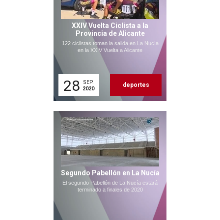
XXIV Vuelta Ciclista a la
Provincia de Alicante
122 ciclistas toman la salida en La Nucía
en la XXIV Vuelta a Alicante
28
SEP.
deportes
2020
Segundo Pabellón en La Nucía
El segundo Pabellón de La Nucía estará
terminado a finales de 2020