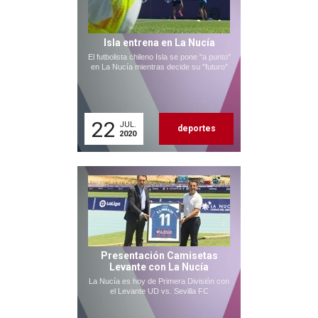
Isla entrena en La Nucía
El futbolista chileno Isla se pone "a punto"
en La Nucía mientras decide su "futuro"
22
JUL.
deportes
2020
Presentación Camisetas
Levante con La Nucía
La Nucía es hoy de Primera División con
el Levante UD vs. Sevilla FC