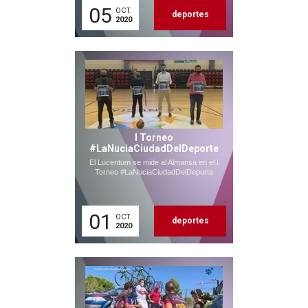
05
OCT.
deportes
2020
I Torneo
#LaNuciaCiudadDelDeporte
El Lucentum se mide al Almansa en el I
Torneo #LaNuciaCiudadDelDeporte
01
OCT.
deportes
2020