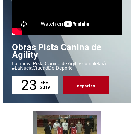
Obras Pista Canina de
Agility
La nueva Pista Canina de Agility completará
#LaNuciaCiudadDelDeporte
23
ENE.
deportes
2019