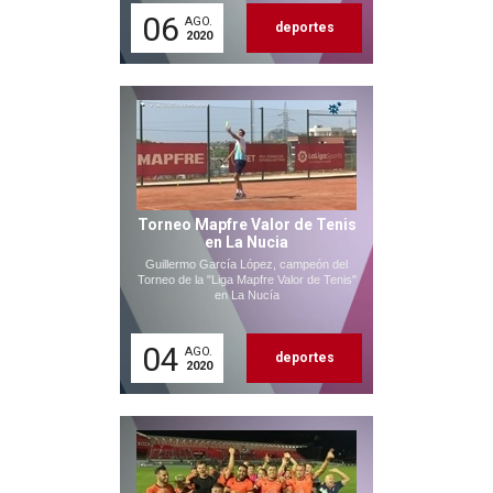
06
AGO.
deportes
2020
Torneo Mapfre Valor de Tenis
en La Nucia
Guillermo García López, campeón del
Torneo de la "Liga Mapfre Valor de Tenis"
en La Nucía
04
AGO.
deportes
2020