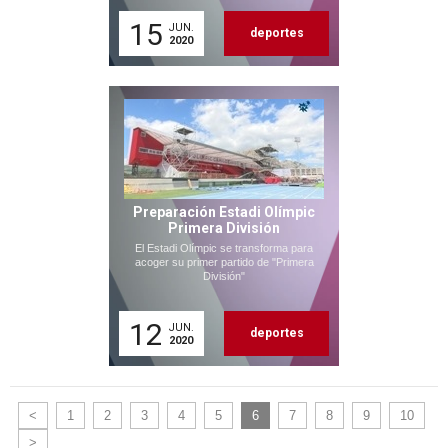
15
JUN.
deportes
2020
Preparación Estadi Olímpic
Primera División
El Estadi Olímpic se transforma para
acoger su primer partido de "Primera
División"
12
JUN.
deportes
2020
<
1
2
3
4
5
6
7
8
9
10
>