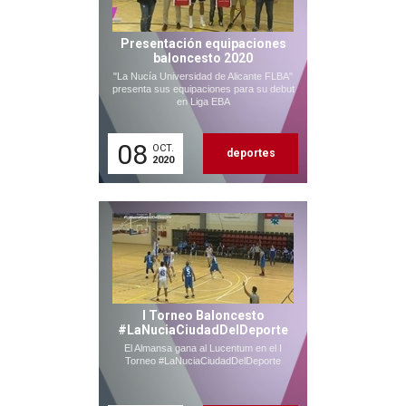
Presentación equipaciones
baloncesto 2020
"La Nucía Universidad de Alicante FLBA"
presenta sus equipaciones para su debut
en Liga EBA
08
OCT.
deportes
2020
I Torneo Baloncesto
#LaNuciaCiudadDelDeporte
El Almansa gana al Lucentum en el I
Torneo #LaNuciaCiudadDelDeporte