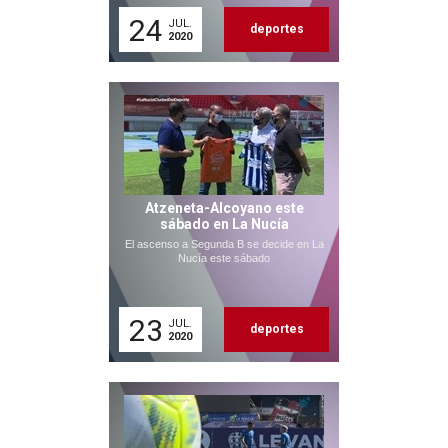
24
JUL.
deportes
2020
Atzeneta-Alcoyano este
sábado en La Nucía
El ascenso a Segunda B se decide en La
Nucía este sábado
23
JUL.
deportes
2020