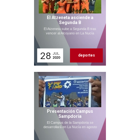
El Atzeneta asciende a
Segunda B
El Atzeneta sube a Segunda B tras
vencer al Alcoyano en La Nucía
28
JUL.
deportes
2020
Presentación Campus
Sampdoria
El Campus de la Sampdoria se
desarrollará en La Nucía en agosto