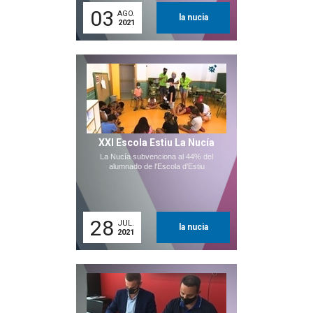
03
AGO.
la nucia
2021
XXI Escola Estiu La Nucía
La Nucía subvenciona al 44% del
alumnado de l'Escola d'Estiu
28
JUL.
la nucia
2021