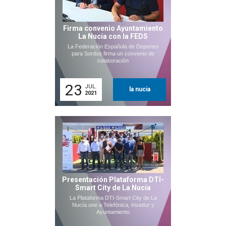
Firma convenio Ayuntamiento
La Nucía con la FEDS
La Federación Española de Deportes
para Sordos firma un convenio de
colaboración
23
JUL.
la nucia
2021
Presentación Plataforma DTI-
Smart City de La Nucía
La Plataforma DTI-Smart City de La
Nucía une a Telefónica, Invattur y
Ayuntamiento