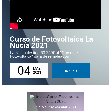
Curso de Fotovoltaica La
Nucía 2021
La Nucía destina 63.249€ al "Curso de
Fotovoltaica" para desempleados
04
MAY.
la nucia
2021
Inicio curso escolar 2021