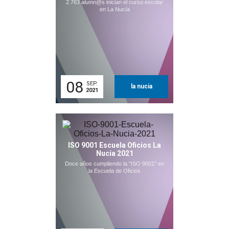
2.763 alumn@s inician el curso escolar
en La Nucía
08
SEP.
la nucia
2021
ISO 9001 Escuela Oficios La
Nucía 2021
Doce años cumpliendo la "ISO 9001" en
la Escuela de Oficios