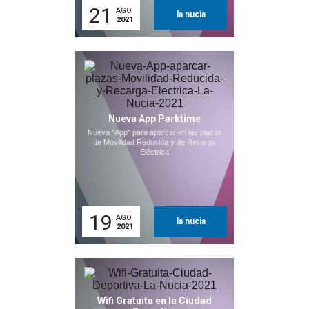
21
AGO.
la nucia
2021
Nueva App Parktime
Nueva "App" para aparcar en las plazas
de Movilidad Reducida y de Recarga
Eléctrica
19
AGO.
la nucia
2021
Wifi Gratuita en la Ciudad