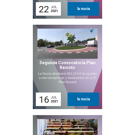
22
JUL.
la nucia
2021
Segunda Convocatoria Plan
Resistir
La Nucía destinará 691.214 € en ayudas
a microempresas y Autónomos en el 2º
Plan Resistir
16
JUL.
la nucia
2021