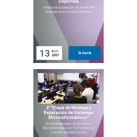
Deportiva
Finaliza la instalación de la red Wifi
Gratuita en la Ciudad Deportiva
13
AGO.
la nucia
2021
2ª "Etapa de Montaje y
Reparación de Sistemas
Microinformáticos"
10 desempleados se forman en
Microinformática en "Et Formem La
Favara" durante un año