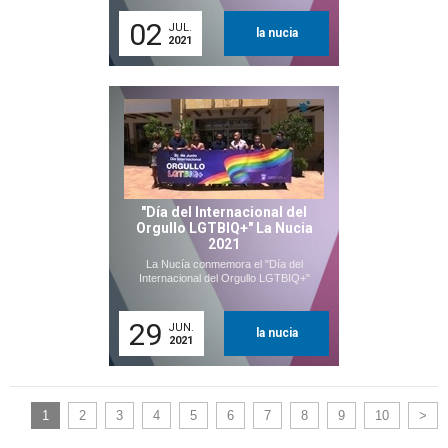
02
JUL.
la nucia
2021
"Día del Internacional del
Orgullo LGTBIQ+" La Nucia
2021
La Nucía conmemora el "Día del
Internacional del Orgullo LGTBIQ+"
29
JUN.
la nucia
2021
1
2
3
4
5
6
7
8
9
10
>