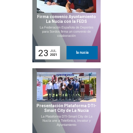
Firma convenio Ayuntamiento
La Nucía con la FEDS
La Federación Española de Deportes
para Sordos firma un convenio de
colaboración
23
JUL.
la nucia
2021
Presentación Plataforma DTI-
Smart City de La Nucía
La Plataforma DTI-Smart City de La
Nucía une a Telefónica, Invattur y
Ayuntamiento