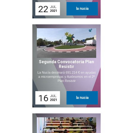
22
JUL.
la nucia
2021
Segunda Convocatoria Plan
Resistir
La Nucía destinará 691.214 € en ayudas
a microempresas y Autónomos en el 2º
Plan Resistir
16
JUL.
la nucia
2021