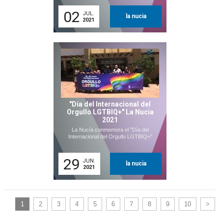
02
JUL.
la nucia
2021
"Día del Internacional del
Orgullo LGTBIQ+" La Nucia
2021
La Nucía conmemora el "Día del
Internacional del Orgullo LGTBIQ+"
29
JUN.
la nucia
2021
1
2
3
4
5
6
7
8
9
10
>