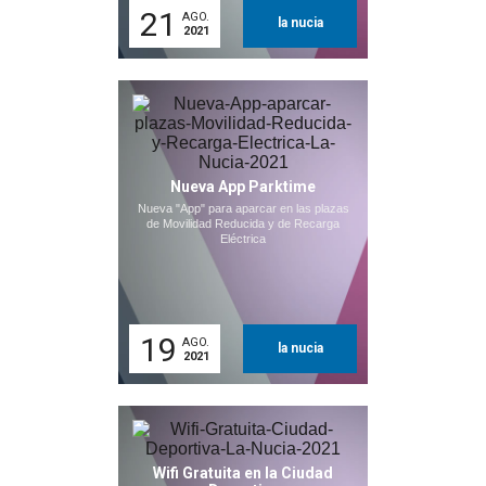
21
AGO.
la nucia
2021
Nueva App Parktime
Nueva "App" para aparcar en las plazas
de Movilidad Reducida y de Recarga
Eléctrica
19
AGO.
la nucia
2021
Wifi Gratuita en la Ciudad