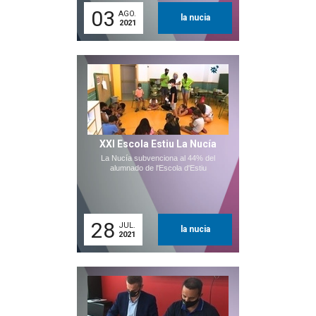
03
AGO.
la nucia
2021
XXI Escola Estiu La Nucía
La Nucía subvenciona al 44% del
alumnado de l'Escola d'Estiu
28
JUL.
la nucia
2021