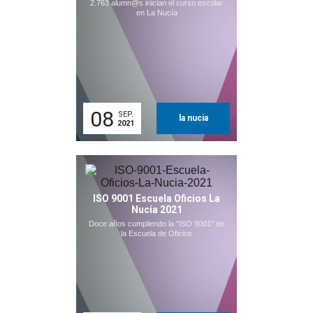
2.763 alumn@s inician el curso escolar
en La Nucía
08
SEP.
la nucia
2021
ISO 9001 Escuela Oficios La
Nucía 2021
Doce años cumpliendo la "ISO 9001" en
la Escuela de Oficios