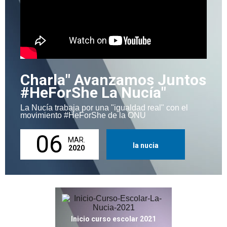
Charla" Avanzamos Juntos
#HeForShe La Nucía"
La Nucía trabaja por una "igualdad real" con el
movimiento #HeForShe de la ONU
06
MAR.
la nucia
2020
Inicio curso escolar 2021