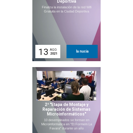
Deportiva
Finaliza la instalación de la red Wifi
Gratuita en la Ciudad Deportiva
13
AGO.
la nucia
2021
2ª "Etapa de Montaje y
Reparación de Sistemas
Microinformáticos"
10 desempleados se forman en
Microinformática en "Et Formem La
Favara" durante un año