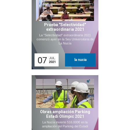
Prueba "Selectividad"
extraordinaria 2021
La "Selectividad" extraordinaria 2021
comenzó ayer en la Seu Universitària de
La Nucía
07
JUL.
la nucia
2021
Obras ampliación Parking
Estadi Olímpic 2021
La Nucía invierte 516.000€ en la
ampliación del Parking del Estadi