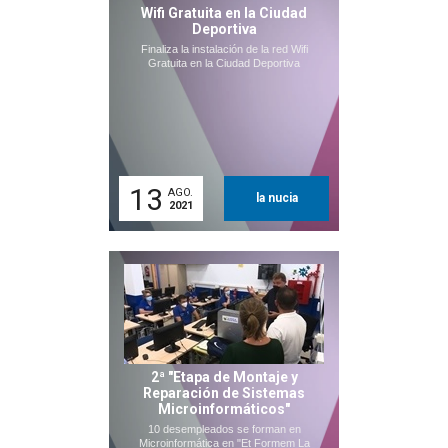
Wifi Gratuita en la Ciudad
Deportiva
Finaliza la instalación de la red Wifi
Gratuita en la Ciudad Deportiva
13
AGO.
la nucia
2021
2ª "Etapa de Montaje y
Reparación de Sistemas
Microinformáticos"
10 desempleados se forman en
Microinformática en "Et Formem La