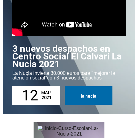
3 nuevos despachos en
Centro Social El Calvari La
Nucia 2021
La Nucía invierte 30.000 euros para "mejorar la
atención social"con 3 nuevos despachos
12
MAR.
la nucia
2021