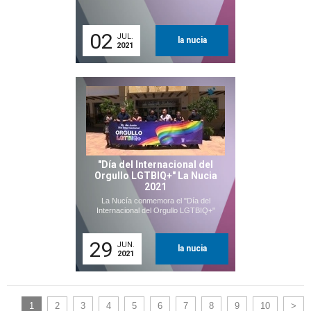
02
JUL.
la nucia
2021
"Día del Internacional del
Orgullo LGTBIQ+" La Nucia
2021
La Nucía conmemora el "Día del
Internacional del Orgullo LGTBIQ+"
29
JUN.
la nucia
2021
1
2
3
4
5
6
7
8
9
10
>