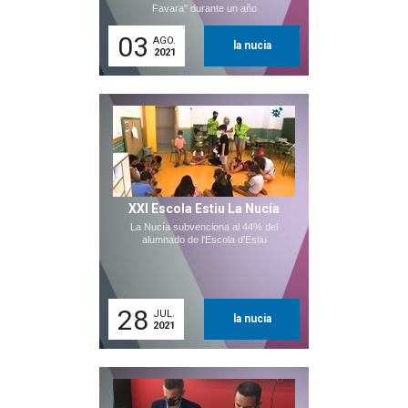
Favara" durante un año
03
AGO.
la nucia
2021
XXI Escola Estiu La Nucía
La Nucía subvenciona al 44% del
alumnado de l'Escola d'Estiu
28
JUL.
la nucia
2021