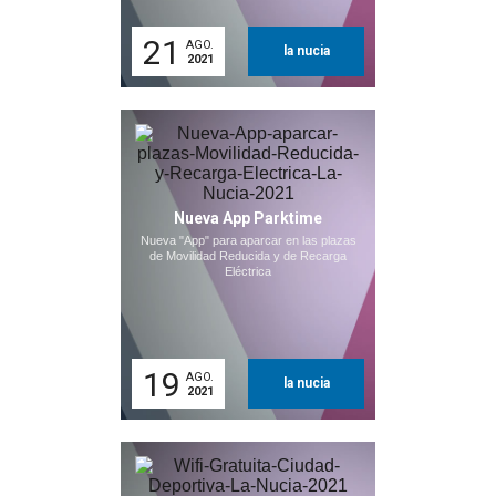
21
AGO.
la nucia
2021
Nueva App Parktime
Nueva "App" para aparcar en las plazas
de Movilidad Reducida y de Recarga
Eléctrica
19
AGO.
la nucia
2021