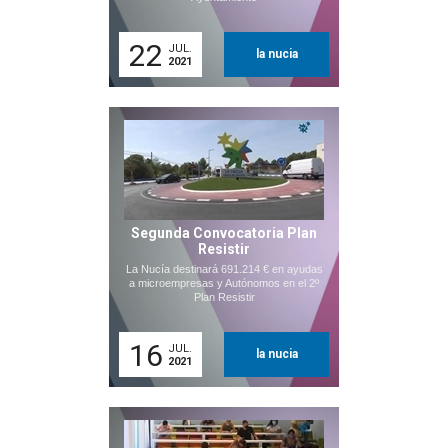
22
JUL.
la nucia
2021
Segunda Convocatoria Plan
Resistir
La Nucía destinará 691.214 € en ayudas
a microempresas y Autónomos en el 2º
Plan Resistir
16
JUL.
la nucia
2021