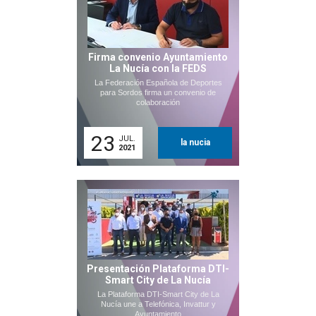
Firma convenio Ayuntamiento
La Nucía con la FEDS
La Federación Española de Deportes
para Sordos firma un convenio de
colaboración
23
JUL.
la nucia
2021
Presentación Plataforma DTI-
Smart City de La Nucía
La Plataforma DTI-Smart City de La
Nucía une a Telefónica, Invattur y
Ayuntamiento